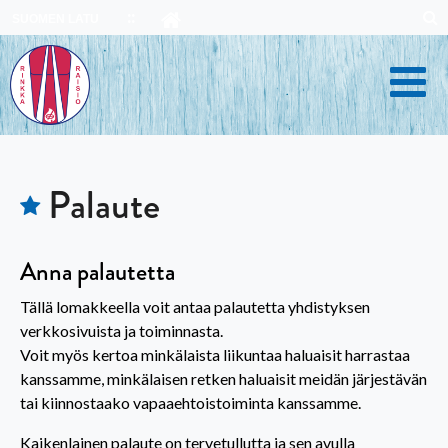
Skip
SUOMEN LATU
to
content
Palaute
Anna palautetta
Tällä lomakkeella voit antaa palautetta yhdistyksen
verkkosivuista ja toiminnasta.
Voit myös kertoa minkälaista liikuntaa haluaisit harrastaa
kanssamme, minkälaisen retken haluaisit meidän järjestävän
tai kiinnostaako vapaaehtoistoiminta kanssamme.
Kaikenlainen palaute on tervetullutta ja sen avulla