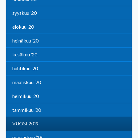
syyskuu ’20
elokuu ’20
heinäkuu ’20
kesäkuu ’20
huhtikuu ’20
maaliskuu ’20
helmikuu ’20
tammikuu ’20
VUOSI 2019
marraskuu ’19