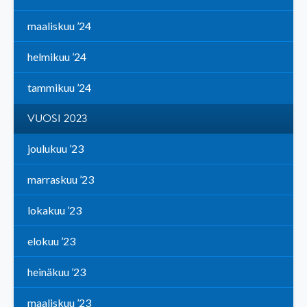
maaliskuu ’24
helmikuu ’24
tammikuu ’24
VUOSI 2023
joulukuu ’23
marraskuu ’23
lokakuu ’23
elokuu ’23
heinäkuu ’23
maaliskuu ’23