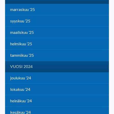
marraskuu ’25
syyskuu ’25
maaliskuu ’25
helmikuu ’25
tammikuu ’25
VUOSI 2024
joulukuu ’24
lokakuu ’24
heinäkuu ’24
kesäkuu ’24