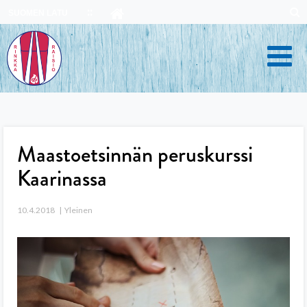
Skip
SUOMEN LATU
to
content
Maastoetsinnän peruskurssi
Kaarinassa
10.4.2018
Yleinen