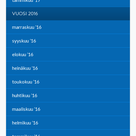
VUOSI 2016
marraskuu ’16
syyskuu ’16
elokuu ’16
heinäkuu ’16
toukokuu ’16
huhtikuu ’16
maaliskuu ’16
helmikuu ’16