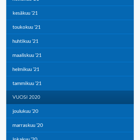
kesäkuu ’21
toukokuu ’21
huhtikuu ’21
maaliskuu ’21
helmikuu ’21
tammikuu ’21
VUOSI 2020
joulukuu ’20
marraskuu ’20
lokakuu ’20