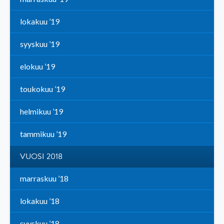
lokakuu ’19
syyskuu ’19
elokuu ’19
toukokuu ’19
helmikuu ’19
tammikuu ’19
VUOSI 2018
marraskuu ’18
lokakuu ’18
syyskuu ’18