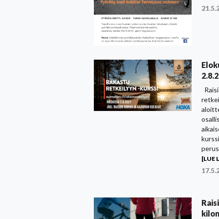
21.5.
Elok
2.8.
Raisi
retkei
aloitt
osall
aikai
kurssi
perus
[LUE L
17.5.
Rais
kilo