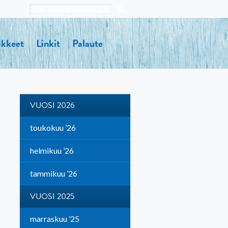
kkeet
Linkit
Palaute
VUOSI 2026
toukokuu ’26
helmikuu ’26
tammikuu ’26
VUOSI 2025
marraskuu ’25