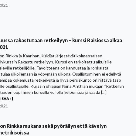
2021
uussa rakastutaan retkeilyyn – kurssi Raisiossa alkaa
2021
on Rinkka ja Kaarinan Kulkijat järjestävät kolmeosaisen
lykurssin Rakastu retkeilyyn. Kurssi on tarkoitettu aikuisille
eleville retkeilijöille. Tavoitteena on kannustaa ja rohkaista
istujaa ulkoilemaan ja yöpymään ulkona. Osallistuminen ei edellytä
sempaa kokemusta retkeilystä ja hyvä peruskunto on riittävä taso
lle osallistujalle. Kurssin ohjaajan Niina Anttilan mukaan ”Retkeilyn
teiden oppiminen kurssilla voi olla helpompaa ja saada […]
ISÄÄ »]
2021
ion Rinkka mukana sekä pyöräilyn että kävelyn
metrikisoissa