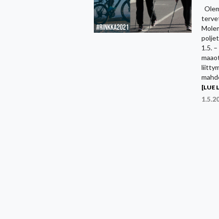
Olemm
terve
Molem
polje
1.5. 
maaot
liitt
mahdol
[LUE L
1.5.2