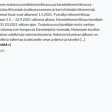
e mukana pyöräkilometrikisassa ja kävelykilometrikisassa –
tuloa liittymään joukkueeseemme ja kerryttämään kilometrejä.
mat kisat ovat alkaneet 1.5.2021. Pyöräilyn kilometrikisaa
taan 1.5. – 22.9.2021 välisenä aikana. Kävelykilometrikisaa kävellään
– 31.10.2021 välisen ajan. Toukokuussa kävellään myös vanhan
telumarssin hengessä Kävelykipinä-teemalla. Molempiin kisoihin
yminen edellyttää rekisteröitymistä. Rekisteröitymisen jälkeen on
lista tallentaa joukkueelle omat poljetut ja kävellyt […]
ISÄÄ »]
021