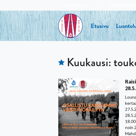
Skip
SUOMEN LATU
RAISION RINK
to
content
Etusivu
Luontolu
Kuukausi:
touk
Rais
28.5
Louna
kerta
27.5.
28.5.2
18.00 
noin 
Mahdo