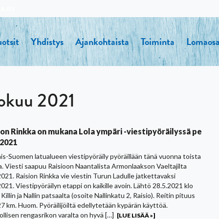
KA RY
otsit
Yhdistys
Ajankohtaista
Toiminta
Lomaosa
okuu 2021
ion Rinkka on mukana Lola ympäri -viestipyöräilyssä pe
.2021
is-Suomen latualueen viestipyöräily pyöräillään tänä vuonna toista
a. Viesti saapuu Raisioon Naantalista Armonlaakson Vaeltajilta
2021. Raision Rinkka vie viestin Turun Ladulle jatkettavaksi
021. Viestipyöräilyn etappi on kaikille avoin. Lähtö 28.5.2021 klo
Killin ja Nallin patsaalta (osoite Nallinkatu 2, Raisio). Reitin pituus
27 km. Huom. Pyöräilijöiltä edellytetään kypärän käyttöä.
llisen rengasrikon varalta on hyvä […]
[LUE LISÄÄ »]