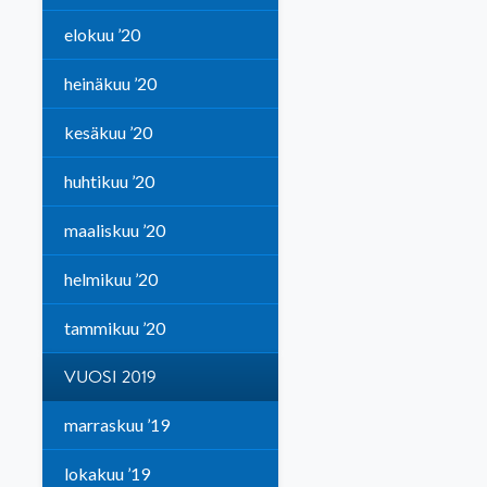
elokuu ’20
heinäkuu ’20
kesäkuu ’20
huhtikuu ’20
maaliskuu ’20
helmikuu ’20
tammikuu ’20
VUOSI 2019
marraskuu ’19
lokakuu ’19