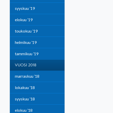
syyskuu ’19
elokuu ’19
toukokuu ’19
helmikuu ’19
tammikuu ’19
VUOSI 2018
marraskuu ’18
lokakuu ’18
syyskuu ’18
elokuu ’18