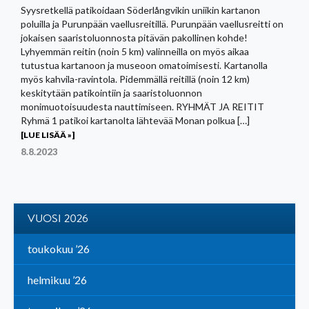
Syysretkellä patikoidaan Söderlångvikin uniikin kartanon
poluilla ja Purunpään vaellusreitillä. Purunpään vaellusreitti on
jokaisen saaristoluonnosta pitävän pakollinen kohde!
Lyhyemmän reitin (noin 5 km) valinneilla on myös aikaa
tutustua kartanoon ja museoon omatoimisesti. Kartanolla
myös kahvila-ravintola. Pidemmällä reitillä (noin 12 km)
keskitytään patikointiin ja saaristoluonnon
monimuotoisuudesta nauttimiseen. RYHMÄT JA REITIT
Ryhmä 1 patikoi kartanolta lähtevää Monan polkua […]
[LUE LISÄÄ »]
8.8.2023
VUOSI 2026
toukokuu ’26
helmikuu ’26