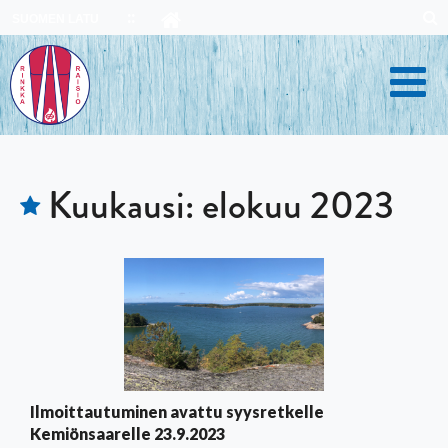
Skip
SUOMEN LATU
to
content
Kuukausi:
elokuu 2023
Ilmoittautuminen avattu syysretkelle
Kemiönsaarelle 23.9.2023