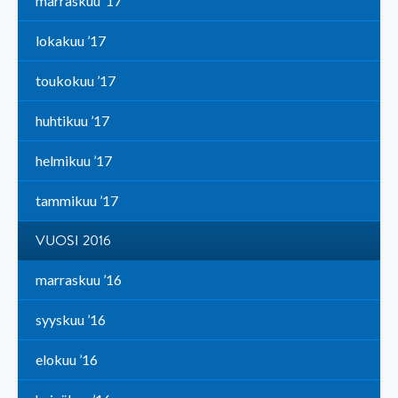
marraskuu ’17
lokakuu ’17
toukokuu ’17
huhtikuu ’17
helmikuu ’17
tammikuu ’17
VUOSI 2016
marraskuu ’16
syyskuu ’16
elokuu ’16