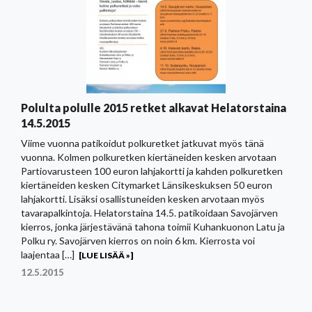
Polulta polulle 2015 retket alkavat Helatorstaina
14.5.2015
Viime vuonna patikoidut polkuretket jatkuvat myös tänä
vuonna. Kolmen polkuretken kiertäneiden kesken arvotaan
Partiovarusteen 100 euron lahjakortti ja kahden polkuretken
kiertäneiden kesken Citymarket Länsikeskuksen 50 euron
lahjakortti. Lisäksi osallistuneiden kesken arvotaan myös
tavarapalkintoja. Helatorstaina 14.5. patikoidaan Savojärven
kierros, jonka järjestävänä tahona toimii Kuhankuonon Latu ja
Polku ry. Savojärven kierros on noin 6 km. Kierrosta voi
laajentaa […]
[LUE LISÄÄ »]
12.5.2015