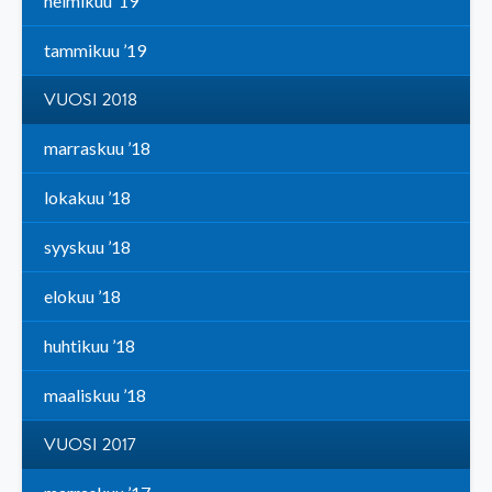
helmikuu ’19
tammikuu ’19
VUOSI 2018
marraskuu ’18
lokakuu ’18
syyskuu ’18
elokuu ’18
huhtikuu ’18
maaliskuu ’18
VUOSI 2017