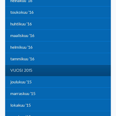
heinäkuu ’16
toukokuu ’16
huhtikuu ’16
maaliskuu ’16
helmikuu ’16
tammikuu ’16
VUOSI 2015
joulukuu ’15
marraskuu ’15
lokakuu ’15