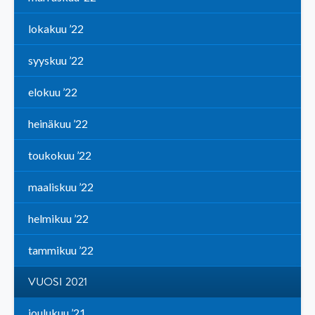
lokakuu ’22
syyskuu ’22
elokuu ’22
heinäkuu ’22
toukokuu ’22
maaliskuu ’22
helmikuu ’22
tammikuu ’22
VUOSI 2021
joulukuu ’21