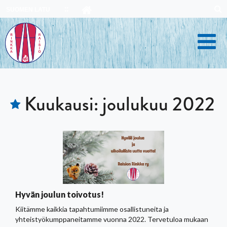
Skip
SUOMEN LATU
to
content
Kuukausi:
joulukuu 2022
Hyvän joulun toivotus!
Kiitämme kaikkia tapahtumiimme osallistuneita ja
yhteistyökumppaneitamme vuonna 2022. Tervetuloa mukaan