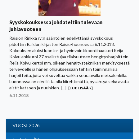
Syyskokouksessa johdateltiin tulevaan
juhlavuoteen
Raision Rinkka ry:n sääntöjen edellyttämä syyskokous
pidettiin Raision kirjaston Raisio-huoneessa 6.11.2018.
Kokouksen aluksi luonto- ja hyvinvointikoordinaattori Reija
Koivu ankkuroi 27 osallistujaa tilaisuuteen hengitysharjoittein.
Reija Koivu kertoi mm. oikean hengitystekniikan merkityksestä
terveydelle ja hänen ohjauksessaan tehtiin toiminnallisia
harjoitteita, joita voi soveltaa vaikka seuraavalla metsälenkillä.
Luonnossa on oleellista olla kiirehtimättä, pysähtyä sekä avata
aistit katsoen ja nuuhkien. […]
[LUE LISÄÄ »]
6.11.2018
VUOSI 2026