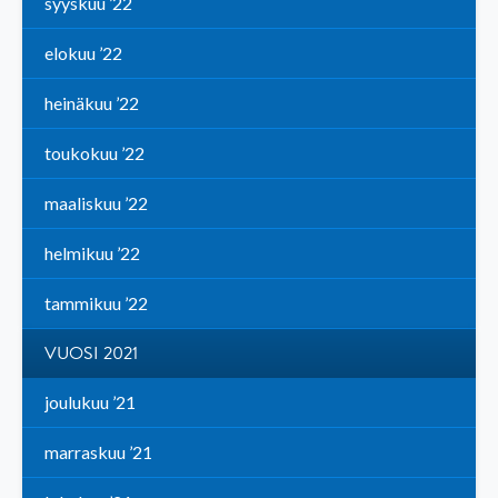
syyskuu ’22
elokuu ’22
heinäkuu ’22
toukokuu ’22
maaliskuu ’22
helmikuu ’22
tammikuu ’22
VUOSI 2021
joulukuu ’21
marraskuu ’21