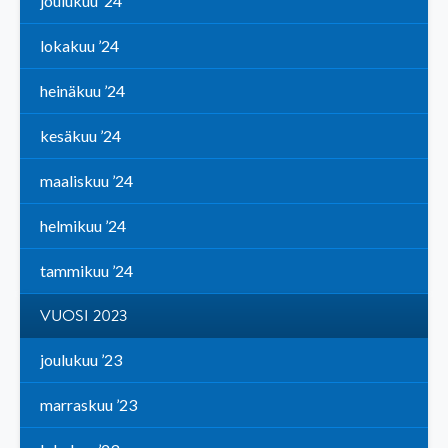
joulukuu ’24
lokakuu ’24
heinäkuu ’24
kesäkuu ’24
maaliskuu ’24
helmikuu ’24
tammikuu ’24
VUOSI 2023
joulukuu ’23
marraskuu ’23