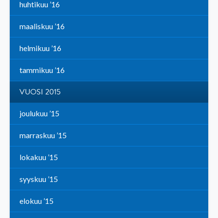
huhtikuu ’16
maaliskuu ’16
helmikuu ’16
tammikuu ’16
VUOSI 2015
joulukuu ’15
marraskuu ’15
lokakuu ’15
syyskuu ’15
elokuu ’15