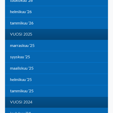
toukokuu ’26
helmikuu ’26
tammikuu ’26
VUOSI 2025
marraskuu ’25
syyskuu ’25
maaliskuu ’25
helmikuu ’25
tammikuu ’25
VUOSI 2024