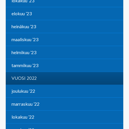
lokakuu ’23
elokuu ’23
heinäkuu ’23
maaliskuu ’23
helmikuu ’23
tammikuu ’23
VUOSI 2022
joulukuu ’22
marraskuu ’22
lokakuu ’22