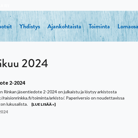
KA RY
otsit
Yhdistys
Ajankohtaista
Toiminta
Lomaosa
äkuu 2024
ote 2-2024
on Rinkan jäsentiedote 2-2024 on julkaistu ja löytyy arkistosta
://raisionrinkka.fi/toiminta/arkisto/. Paperiversio on noudettavissa
ton lukusalista.
[LUE LISÄÄ »]
2024