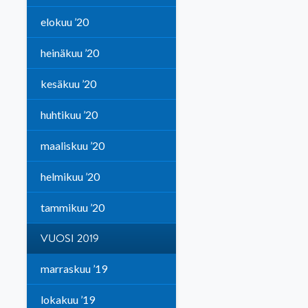
elokuu ’20
heinäkuu ’20
kesäkuu ’20
huhtikuu ’20
maaliskuu ’20
helmikuu ’20
tammikuu ’20
VUOSI 2019
marraskuu ’19
lokakuu ’19