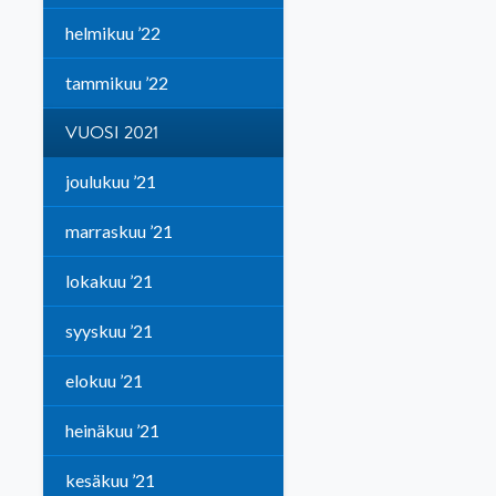
helmikuu ’22
tammikuu ’22
VUOSI 2021
joulukuu ’21
marraskuu ’21
lokakuu ’21
syyskuu ’21
elokuu ’21
heinäkuu ’21
kesäkuu ’21