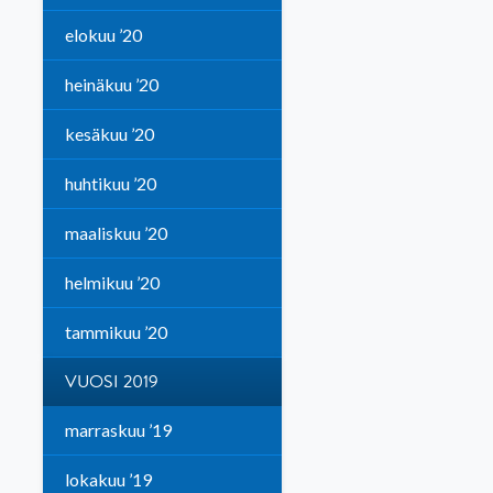
elokuu ’20
heinäkuu ’20
kesäkuu ’20
huhtikuu ’20
maaliskuu ’20
helmikuu ’20
tammikuu ’20
VUOSI 2019
marraskuu ’19
lokakuu ’19