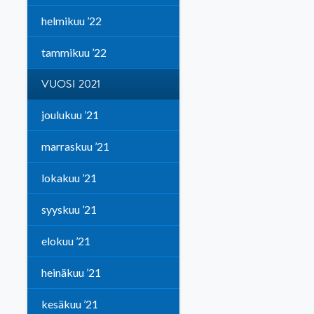
helmikuu ’22
tammikuu ’22
VUOSI 2021
joulukuu ’21
marraskuu ’21
lokakuu ’21
syyskuu ’21
elokuu ’21
heinäkuu ’21
kesäkuu ’21