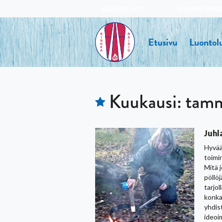
Skip
SUOMEN LATU
RAISION RINK
to
content
Etusivu
Luontolu
Kuukausi:
tamm
Juhl
Hyvää
toimi
Mitä 
pöllö
tarjo
konka
yhdis
ideoi