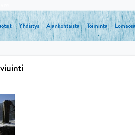
KA RY
otsit
Yhdistys
Ajankohtaista
Toiminta
Lomaosa
viuinti