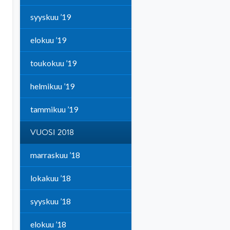
syyskuu ’19
elokuu ’19
toukokuu ’19
helmikuu ’19
tammikuu ’19
VUOSI 2018
marraskuu ’18
lokakuu ’18
syyskuu ’18
elokuu ’18