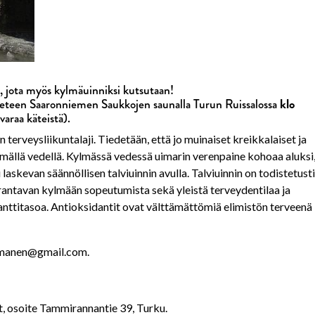
, jota myös kylmäuinniksi kutsutaan!
klo
eteen Saaronniemen Saukkojen saunalla Turun Ruissalossa
araa käteistä).
terveysliikuntalaji. Tiedetään, että jo muinaiset kreikkalaiset ja
lmällä vedellä. Kylmässä vedessä uimarin verenpaine kohoaa aluksi
askevan säännöllisen talviuinnin avulla. Talviuinnin on todistetusti
arantavan kylmään sopeutumista sekä yleistä terveydentilaa ja
nttitasoa. Antioksidantit ovat välttämättömiä elimistön terveenä
aamanen@gmail.com.
 osoite Tammirannantie 39, Turku.