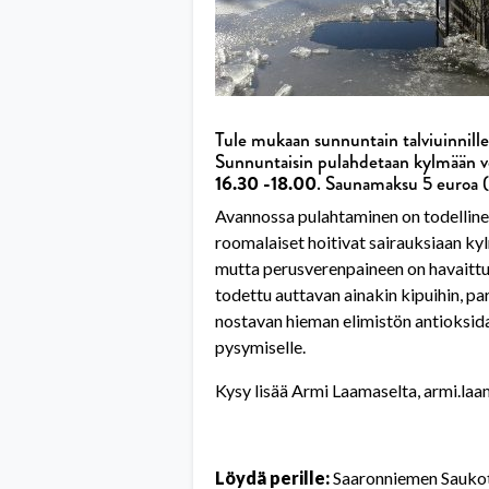
Tule mukaan sunnuntain talviuinnille
Sunnuntaisin pulahdetaan kylmään v
16.30 -18.00
. Saunamaksu 5 euroa (v
Avannossa pulahtaminen on todellinen 
roomalaiset hoitivat sairauksiaan ky
mutta perusverenpaineen on havaittu l
todettu auttavan ainakin kipuihin, p
nostavan hieman elimistön antioksida
pysymiselle.
Kysy lisää Armi Laamaselta, armi.l
Löydä perille:
Saaronniemen Saukot,