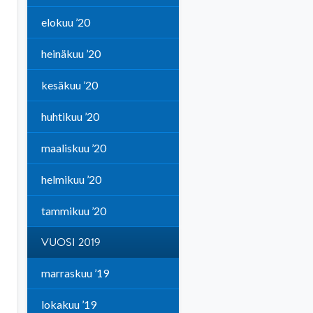
elokuu ’20
heinäkuu ’20
kesäkuu ’20
huhtikuu ’20
maaliskuu ’20
helmikuu ’20
tammikuu ’20
VUOSI 2019
marraskuu ’19
lokakuu ’19