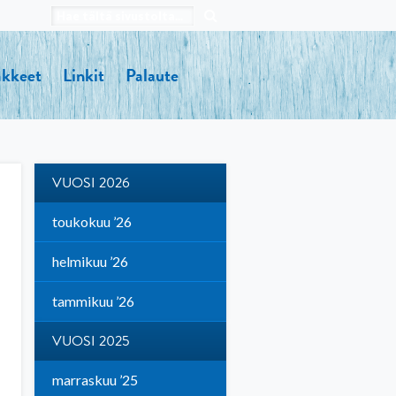
kkeet
Linkit
Palaute
VUOSI 2026
toukokuu ’26
helmikuu ’26
tammikuu ’26
VUOSI 2025
marraskuu ’25