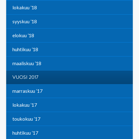
lokakuu ’18
syyskuu ’18
elokuu ’18
huhtikuu ’18
maaliskuu ’18
VUOSI 2017
marraskuu ’17
lokakuu ’17
toukokuu ’17
huhtikuu ’17