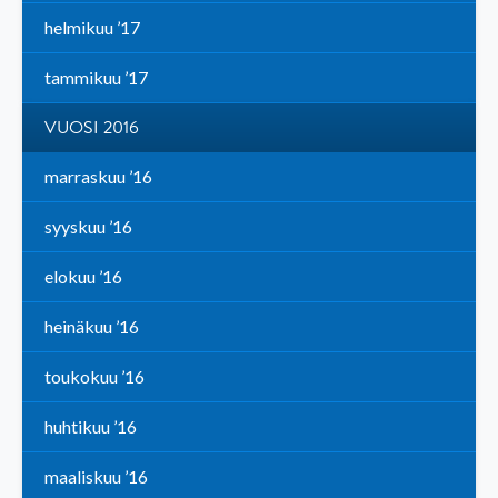
helmikuu ’17
tammikuu ’17
VUOSI 2016
marraskuu ’16
syyskuu ’16
elokuu ’16
heinäkuu ’16
toukokuu ’16
huhtikuu ’16
maaliskuu ’16