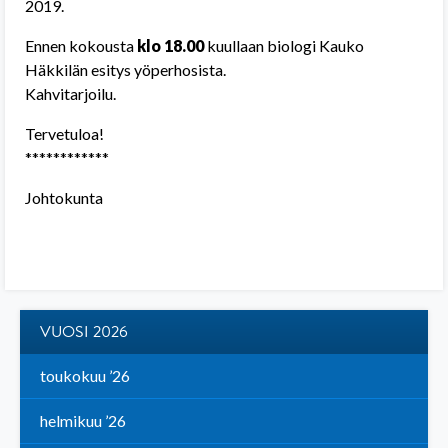
2019.
Ennen kokousta
klo 18.00
kuullaan biologi Kauko
Häkkilän esitys yöperhosista.
Kahvitarjoilu.
Tervetuloa!
************
Johtokunta
VUOSI 2026
toukokuu ’26
helmikuu ’26