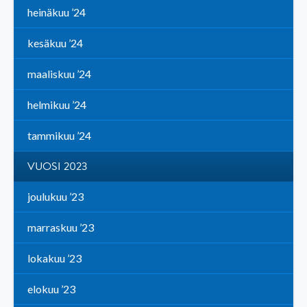
heinäkuu ’24
kesäkuu ’24
maaliskuu ’24
helmikuu ’24
tammikuu ’24
VUOSI 2023
joulukuu ’23
marraskuu ’23
lokakuu ’23
elokuu ’23