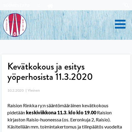
Skip
SUOMEN LATU
to
content
Kevätkokous ja esitys
yöperhosista 11.3.2020
10.2.2020
Yleinen
Raision Rinkka ry:n sääntömääräinen kevätkokous
pidetään
keskiviikkona 11.3. klo klo 19.00
Raision
kirjaston Raisio-huoneessa (os. Eeronkuja 2, Raisio).
Käsitellään mm. toimintakertomus ja tilinpäätös vuodelta