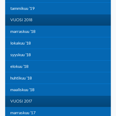
tammikuu ’19
VUOSI 2018
marraskuu ’18
lokakuu ’18
syyskuu ’18
elokuu ’18
huhtikuu ’18
maaliskuu ’18
VUOSI 2017
marraskuu ’17