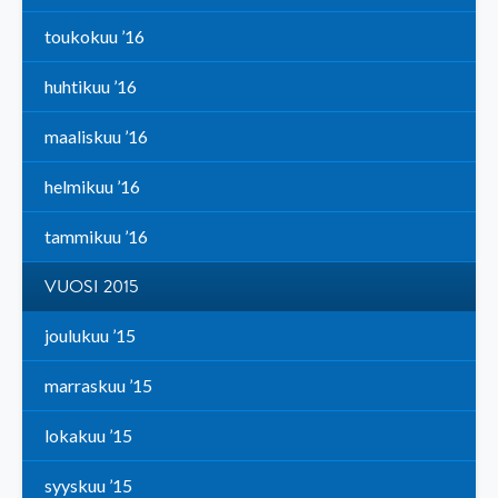
toukokuu ’16
huhtikuu ’16
maaliskuu ’16
helmikuu ’16
tammikuu ’16
VUOSI 2015
joulukuu ’15
marraskuu ’15
lokakuu ’15
syyskuu ’15