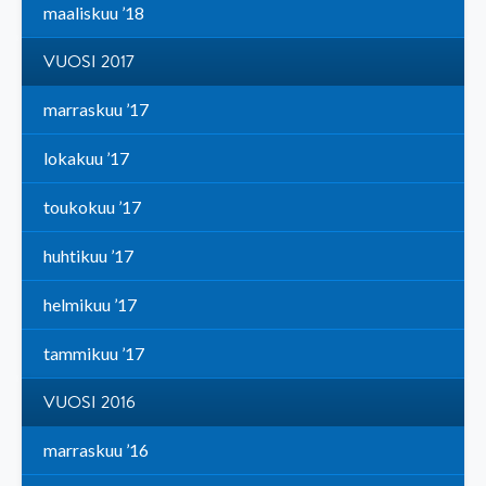
maaliskuu ’18
VUOSI 2017
marraskuu ’17
lokakuu ’17
toukokuu ’17
huhtikuu ’17
helmikuu ’17
tammikuu ’17
VUOSI 2016
marraskuu ’16