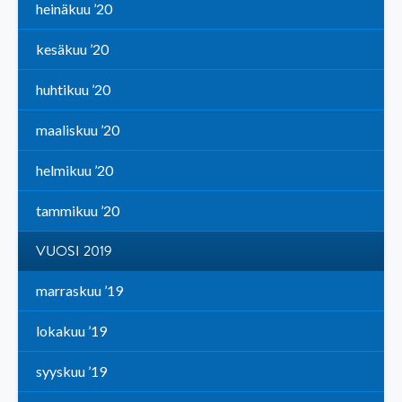
heinäkuu ’20
kesäkuu ’20
huhtikuu ’20
maaliskuu ’20
helmikuu ’20
tammikuu ’20
VUOSI 2019
marraskuu ’19
lokakuu ’19
syyskuu ’19