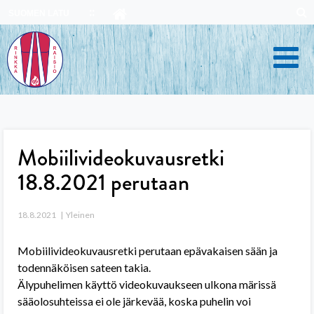
Skip
SUOMEN LATU
to
content
Mobiilivideokuvausretki
18.8.2021 perutaan
18.8.2021
Yleinen
Mobiilivideokuvausretki perutaan epävakaisen sään ja
todennäköisen sateen takia.
Älypuhelimen käyttö videokuvaukseen ulkona märissä
sääolosuhteissa ei ole järkevää, koska puhelin voi