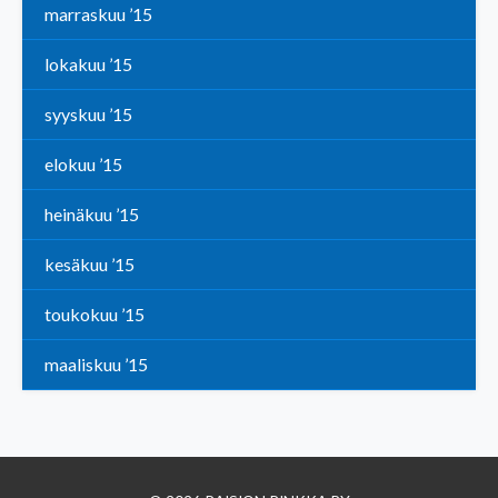
marraskuu ’15
lokakuu ’15
syyskuu ’15
elokuu ’15
heinäkuu ’15
kesäkuu ’15
toukokuu ’15
maaliskuu ’15