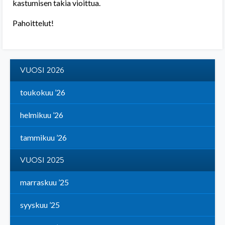
kastumisen takia vioittua.
Pahoittelut!
VUOSI 2026
toukokuu ’26
helmikuu ’26
tammikuu ’26
VUOSI 2025
marraskuu ’25
syyskuu ’25