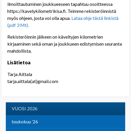
ilmoittautuminen joukkueeseen tapahtuu osoitteessa
https://kavelykilometrikisa.fi. Teimme rekisteröinnistä
myös ohjeen, josta voi olla apua.
Lataa ohje tästä linkistä
(pdf 3 Mt).
Rekisteröinnin jälkeen on käveltyjen kilometrien
kirjaaminen sekä oman ja joukkueen edistymisen seuranta
mahdollista.
Lisätietoa
Tarja Aittala
tarja.aittala(at)gmail.com
VUOSI 2026
toukokuu ’26