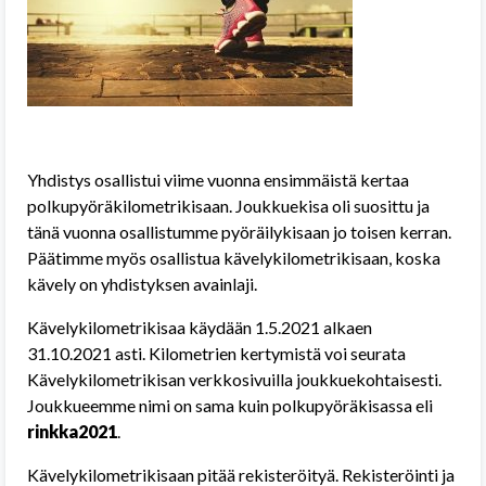
Yhdistys osallistui viime vuonna ensimmäistä kertaa
polkupyöräkilometrikisaan. Joukkuekisa oli suosittu ja
tänä vuonna osallistumme pyöräilykisaan jo toisen kerran.
Päätimme myös osallistua kävelykilometrikisaan, koska
kävely on yhdistyksen avainlaji.
Kävelykilometrikisaa käydään 1.5.2021 alkaen
31.10.2021 asti. Kilometrien kertymistä voi seurata
Kävelykilometrikisan verkkosivuilla joukkuekohtaisesti.
Joukkueemme nimi on sama kuin polkupyöräkisassa eli
rinkka2021
.
Kävelykilometrikisaan pitää rekisteröityä. Rekisteröinti ja