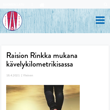
Skip
SUOMEN LATU
to
content
Raision Rinkka mukana
kävelykilometrikisassa
18.4.2021
Yleinen