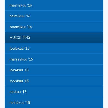
maaliskuu ’16
helmikuu ’16
tammikuu ’16
VUOSI 2015
joulukuu ’15
marraskuu ’15
lokakuu ’15
syyskuu ’15
elokuu ’15
heinäkuu ’15