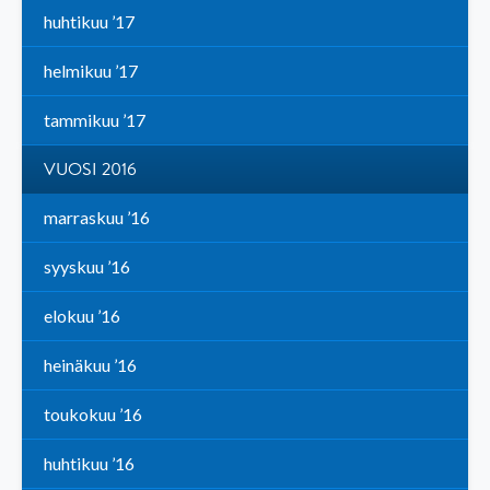
huhtikuu ’17
helmikuu ’17
tammikuu ’17
VUOSI 2016
marraskuu ’16
syyskuu ’16
elokuu ’16
heinäkuu ’16
toukokuu ’16
huhtikuu ’16